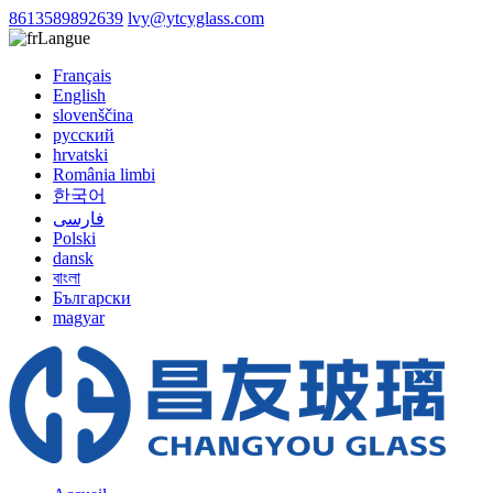
8613589892639
lvy@ytcyglass.com
Langue
Français
English
slovenščina
русский
hrvatski
România limbi
한국어
فارسی
Polski
dansk
বাংলা
Български
magyar