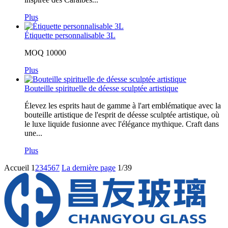
Plus
Étiquette personnalisable 3L
MOQ 10000
Plus
Bouteille spirituelle de déesse sculptée artistique
Élevez les esprits haut de gamme à l'art emblématique avec la
bouteille artistique de l'esprit de déesse sculptée artistique, où
le luxe liquide fusionne avec l'élégance mythique. Craft dans
une...
Plus
Accueil
1
2
3
4
5
6
7
La dernière page
1/39